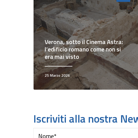
LA SOPRINTENDENZA
RACCONTA LA TUTELA. Due
aperture straordinarie per
enta
Verona, sotto il Cinema Astra:
presentare importanti
l’edificio romano come non si
esperienze di restauro dal
era mai visto
territorio
Fondo per il restauro (2026)
25 Marzo 2026
28 Novembre 2025
29 Maggio 2026
Iscriviti alla nostra Ne