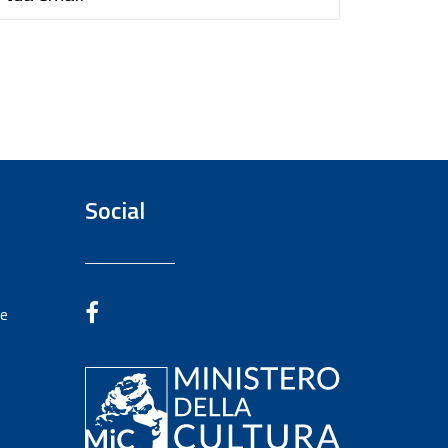
Social
te