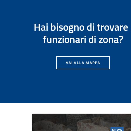
Hai bisogno di trovare 
funzionari di zona?
VAI ALLA MAPPA
VENTI
NEWS
AVVISI AMMINISTRATIVI
EVENTI
NEWS