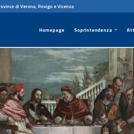
rovince di Verona, Rovigo e Vicenza
Homepage
Soprintendenza
Att