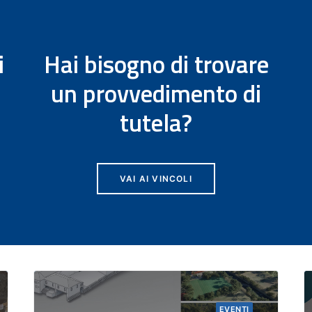
i
Hai bisogno di trovare
un provvedimento di
tutela?
VAI AI VINCOLI
AVVISI AMMINISTRATIVI
EVENTI
NEWS